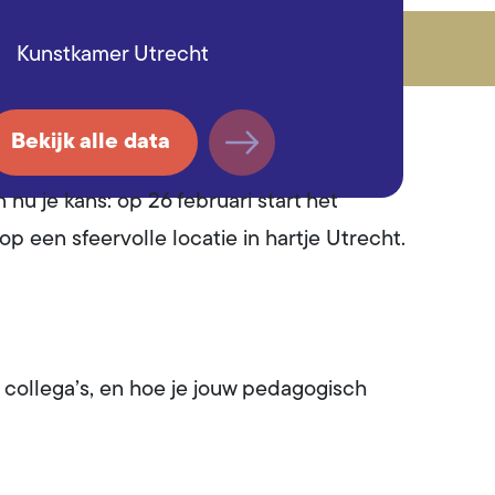
Kunstkamer Utrecht
Bekijk alle data
nu je kans: op 26 februari start het
op een sfeervolle locatie in hartje Utrecht.
én collega’s, en hoe je jouw pedagogisch