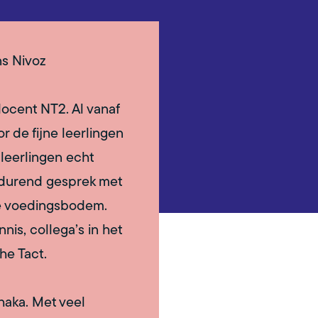
s Nivoz
 docent NT2. Al vanaf
r de fijne leerlingen
leerlingen echt
rtdurend gesprek met
he voedingsbodem.
is, collega’s in het
he Tact.
thaka. Met veel